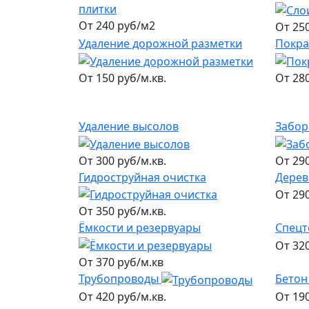
плитки
От 240 руб/м2
От 250
Удаление дорожной разметки
Покра
От 150 руб/м.кв.
От 280
Удаление высолов
Забор
От 300 руб/м.кв.
От 290
Гидроструйная очистка
Дерев
От 290
От 350 руб/м.кв.
Ёмкости и резервуары
Спецт
От 320
От 370 руб/м.кв
Трубопроводы
Бетон
От 420 руб/м.кв.
От 190