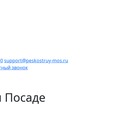
60
support@peskostruy-mos.ru
тный звонок
м Посаде