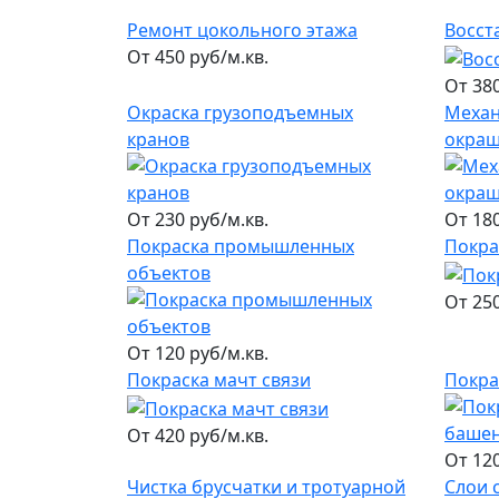
Ремонт цокольного этажа
Восст
От 450 руб/м.кв.
От 380
Окраска грузоподъемных
Механ
кранов
окра
От 230 руб/м.кв.
От 180
Покраска промышленных
Покра
объектов
От 250
От 120 руб/м.кв.
Покраска мачт связи
Покра
От 420 руб/м.кв.
От 120
Чистка брусчатки и тротуарной
Слои 