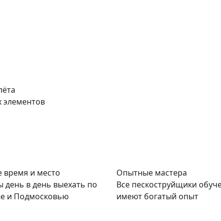
лёта
х элементов
 время и место
Опытные мастера
ы день в день выехать по
Все пескоструйщики обуч
е и Подмосковью
имеют богатый опыт