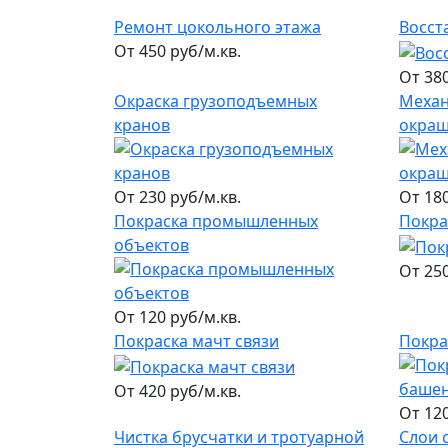
Ремонт цокольного этажа
Восст
От 450 руб/м.кв.
От 380
Окраска грузоподъемных
Механ
кранов
окра
От 230 руб/м.кв.
От 180
Покраска промышленных
Покра
объектов
От 250
От 120 руб/м.кв.
Покраска мачт связи
Покра
От 420 руб/м.кв.
От 120
Чистка брусчатки и тротуарной
Слои 