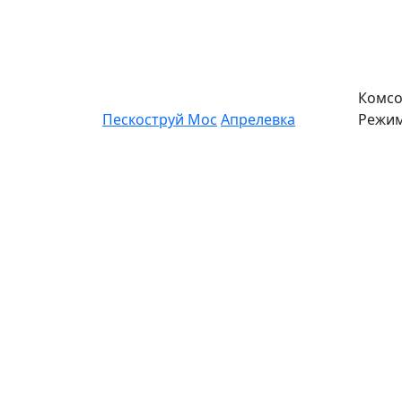
Комсо
Пескоструй Мос
Апрелевка
Режим