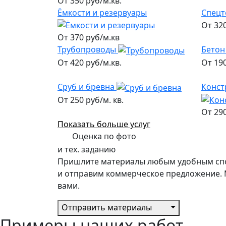
От 350 руб/м.кв.
Ёмкости и резервуары
Спецт
От 320
От 370 руб/м.кв
Трубопроводы
Бетон
От 420 руб/м.кв.
От 190
Сруб и бревна
Конст
От 250 руб/м. кв.
От 290
Показать больше услуг
Оценка по фото
и тех. заданию
Пришлите материалы любым удобным спо
и отправим коммерческое предложение. 
вами.
Отправить материалы
Примеры наших работ