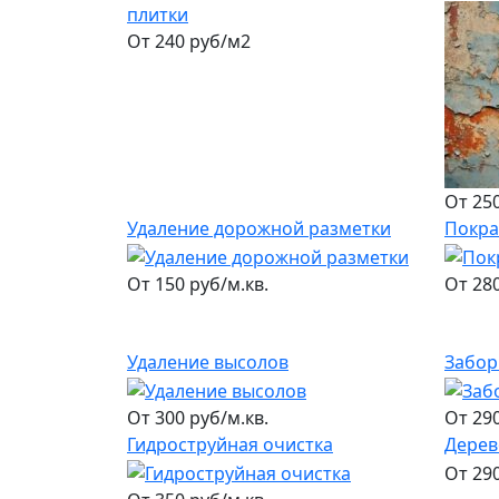
плитки
От 240 руб/м2
От 250
Удаление дорожной разметки
Покра
От 150 руб/м.кв.
От 280
Удаление высолов
Забор
От 300 руб/м.кв.
От 290
Гидроструйная очистка
Дерев
От 290